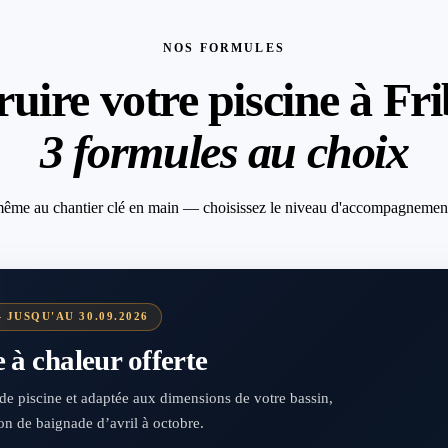
NOS FORMULES
uire votre piscine à Fr
3 formules au choix
-même au chantier clé en main — choisissez le niveau d'accompagnement
 JUSQU'AU 30.09.2026
à chaleur offerte
t de piscine et adaptée aux dimensions de votre bassin,
son de baignade d’avril à octobre.