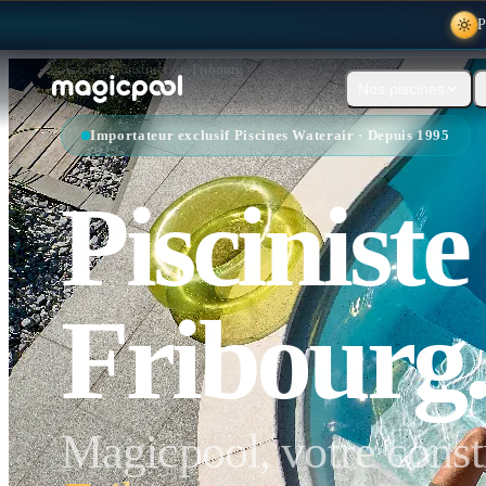
P
Accueil
/
Construction
/
Fribourg
Nos piscines
Importateur exclusif Piscines Waterair · Depuis 1995
Pisciniste
Fribourg
Magicpool, votre const