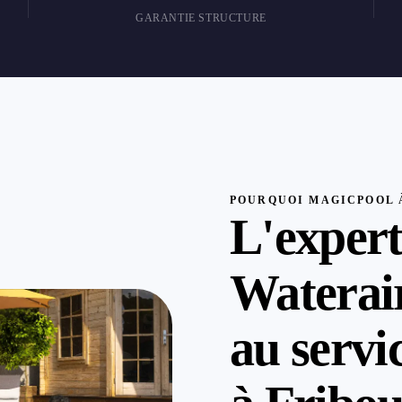
GARANTIE STRUCTURE
POURQUOI MAGICPOOL 
L'expert
Waterair
au servi