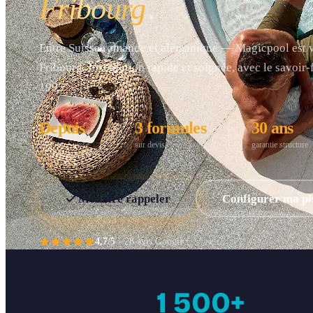
Fribourg
.
Entre Suisse romande et alémanique — Magicpool est vo
Fribourg. Installation rapide et soignée, avec le savoir
1995.
Depuis
3 formules
30 ans
1995 en Suisse
sur devis
garantie structure
Me faire rappeler
Configurer ma pi
4,7/5
· 28 avis Google
1 500+