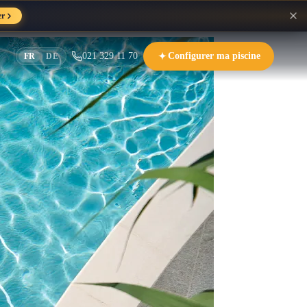
er
021 329 11 70
Configurer ma piscine
FR
DE