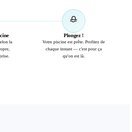
04
scine
Plongez !
elon la
Votre piscine est prête. Profitez de
ropre,
chaque instant — c'est pour ça
prise.
qu'on est là.