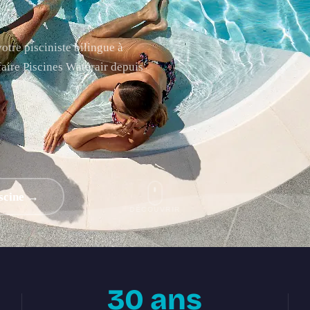
tre pisciniste bilingue à
-faire Piscines Waterair depuis
scine →
DÉCOUVRIR
30 ans