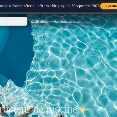
ompe à chaleur
offerte
· offre valable jusqu’au 30 septembre 2026
En profit
Réalisations
Qui sommes-nous
Nos services
.
ructeur de piscine
à